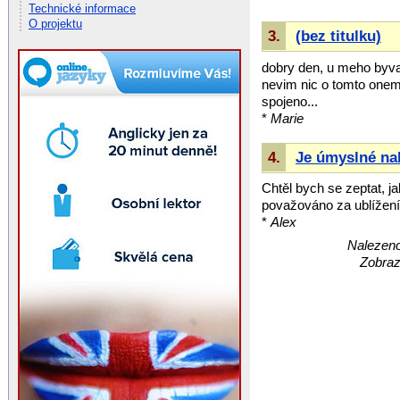
Technické informace
O projektu
3.
(bez titulku)
dobry den, u meho byval
nevim nic o tomto onemo
spojeno...
*
Marie
4.
Je úmyslné na
Chtěl bych se zeptat, j
považováno za ublížení 
*
Alex
Nalezeno
Zobraz