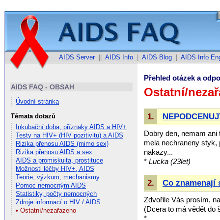
AIDS Server
||
AIDS Info
|
AIDS Blog
|
AIDS Info Eng
Přehled otázek a odpo
AIDS FAQ - OBSAH
Ostatní/neza
Úvodní stránka
1.
NEPODCENUJTE
Témata dotazů
Inkubační doba, příznaky AIDS a HIV+
Dobry den, nemam ani t
Testy na HIV+ (HIV pozitivitu) a AIDS
mela nechraneny styk, 
Rizika přenosu AIDS (mimo sex)
nakazy...
Rizika přenosu AIDS a sex
AIDS a promiskuita, prostituce
*
Lucka
(23let)
Možnosti léčby HIV+, AIDS
Teorie, výzkum, mechanismy
2.
Co znamenají 
Pomoc nemocným AIDS
Statistiky, počty nemocných
Zdvořile Vás prosím, na
Zdroje informací o HIV / AIDS
(Dcera to má vědět do š
• Ostatní/nezařazeno
*