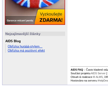
Nejzajímavější články
AIDS Blog
Obřízka hurááá-stylem...
Obřízka má pozitivní efekt
AIDS FAQ
:: Často kladené ot
Součást projektu
AIDS Server
[ 
Obsah & realizace ©
ALMS
, 1
Hostováno na serveru
iHelpDe