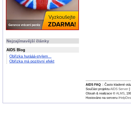
Nejzajímavější články
AIDS Blog
Obřízka hurááá-stylem...
Obřízka má pozitivní efekt
AIDS FAQ
:: Často kladené ot
Součást projektu
AIDS Server
[ 
Obsah & realizace ©
ALMS
, 1
Hostováno na serveru
iHelpDe