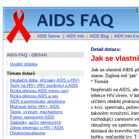
AIDS Server
||
AIDS Info
|
AIDS Blog
|
AIDS Info Eng
Detail dotazu:
AIDS FAQ - OBSAH
Jak se vlastn
Úvodní stránka
Jak se vlastně AIDS p
Témata dotazů
stane. Zajímá mě 'jak' 
Inkubační doba, příznaky AIDS a HIV+
*
Tomáš
Testy na HIV+ (HIV pozitivitu) a AIDS
Nepřenáší se AIDS, ale 
Rizika přenosu AIDS (mimo sex)
infekce HIV virem. V li
Rizika přenosu AIDS a sex
určitém období prokázat
AIDS a promiskuita, prostituce
Možnosti léčby HIV+, AIDS
v krvi, spermatu, poš
Teorie, výzkum, mechanismy
takovém množství, které
Pomoc nemocným AIDS
rozhodující zanesení vi
Statistiky, počty nemocných
obsažený ve spermatu 
Zdroje informací o HIV / AIDS
dostává do krevního ře
Ostatní/nezařazeno
buňky, nejčastěji tzv. T