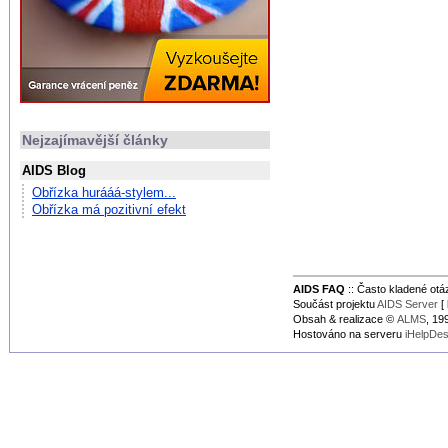
Nejzajímavější články
AIDS Blog
Obřízka hurááá-stylem...
Obřízka má pozitivní efekt
AIDS FAQ
:: Často kladené ot
Součást projektu
AIDS Server
[ 
Obsah & realizace ©
ALMS
, 1
Hostováno na serveru
iHelpDe