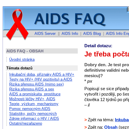
AIDS Server
||
AIDS Info
|
AIDS Blog
|
AIDS Info Eng
Detail dotazu:
AIDS FAQ - OBSAH
Je třeba počt
Úvodní stránka
Dobry den. Je test pr
Témata dotazů
definitivne validni neb
Inkubační doba, příznaky AIDS a HIV+
mesicu)?
Testy na HIV+ (HIV pozitivitu) a AIDS
*
px
Rizika přenosu AIDS (mimo sex)
Popisují se sice případ
Rizika přenosu AIDS a sex
vytvořit i později, po š
AIDS a promiskuita, prostituce
Možnosti léčby HIV+, AIDS
člověka 12 týdnů po pří
Teorie, výzkum, mechanismy
– il
Pomoc nemocným AIDS
Statistiky, počty nemocných
Zdroje informací o HIV / AIDS
>
Zpět na téma:
Inkuba
Ostatní/nezařazeno
>
Zpět na:
Obsah
(sezn