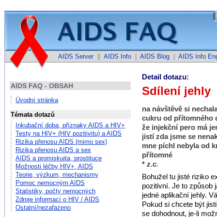
AIDS Server
||
AIDS Info
|
AIDS Blog
|
AIDS Info Eng
Detail dotazu:
AIDS FAQ - OBSAH
Sdílení jehly
Úvodní stránka
na návštěvě si nechala
Témata dotazů
cukru od přítomného 
Inkubační doba, příznaky AIDS a HIV+
že injekční pero má je
Testy na HIV+ (HIV pozitivitu) a AIDS
jistí zda jsme se nena
Rizika přenosu AIDS (mimo sex)
mne píchl nebyla od k
Rizika přenosu AIDS a sex
přítomné
AIDS a promiskuita, prostituce
*
z.c.
Možnosti léčby HIV+, AIDS
Teorie, výzkum, mechanismy
Bohužel tu jisté riziko 
Pomoc nemocným AIDS
pozitivní. Je to způsob
Statistiky, počty nemocných
jedné aplikační jehly. 
Zdroje informací o HIV / AIDS
Pokud si chcete být jis
Ostatní/nezařazeno
se dohodnout, je-li mož