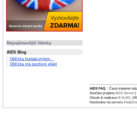
Nejzajímavější články
AIDS Blog
Obřízka hurááá-stylem...
Obřízka má pozitivní efekt
AIDS FAQ
:: Často kladené ot
Součást projektu
AIDS Server
[ 
Obsah & realizace ©
ALMS
, 1
Hostováno na serveru
iHelpDe