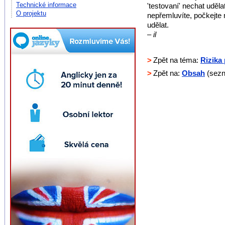
Technické informace
'testovaní' nechat uděla
O projektu
nepřemluvíte, počkejte 
udělat.
– il
>
Zpět na téma:
Rizika
>
Zpět na:
Obsah
(sezn