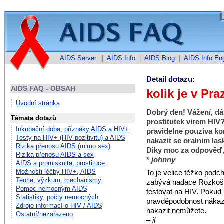
AIDS Server
||
AIDS Info
|
AIDS Blog
|
AIDS Info Eng
Detail dotazu:
AIDS FAQ - OBSAH
kolik je v Pr
Úvodní stránka
Dobrý den! Vážení, dá
Témata dotazů
prostitutek virem HIV?
Inkubační doba, příznaky AIDS a HIV+
pravidelne pouziva ko
Testy na HIV+ (HIV pozitivitu) a AIDS
nakazit se oralnim lask
Rizika přenosu AIDS (mimo sex)
Diky moc za odpověď,
Rizika přenosu AIDS a sex
*
johnny
AIDS a promiskuita, prostituce
Možnosti léčby HIV+, AIDS
To je velice těžko podc
Teorie, výzkum, mechanismy
zabývá nadace Rozkoš be
Pomoc nemocným AIDS
testovat na HIV. Pokud
Statistiky, počty nemocných
pravděpodobnost nákaz
Zdroje informací o HIV / AIDS
nakazit nemůžete.
Ostatní/nezařazeno
– il