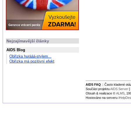
Nejzajímavější články
AIDS Blog
Obřízka hurááá-stylem...
Obřízka má pozitivní efekt
AIDS FAQ
:: Často kladené ot
Součást projektu
AIDS Server
[ 
Obsah & realizace ©
ALMS
, 1
Hostováno na serveru
iHelpDe