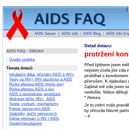
AIDS Server
||
AIDS Info
|
AIDS Blog
|
AIDS Info Eng
Detail dotazu:
AIDS FAQ - OBSAH
protržení ko
Úvodní stránka
Před týdnem jsem měl
Témata dotazů
nejsem zcela jist zda 
Inkubační doba, příznaky AIDS a HIV+
probíhal s kondomem d
Testy na HIV+ (HIV pozitivitu) a AIDS
přerušen. K ejakulaci
Rizika přenosu AIDS (mimo sex)
Zajímá mě zda jsem s
Rizika přenosu AIDS a sex
nedošlo. Velice děkuj
AIDS a promiskuita, prostituce
*
Honza
Možnosti léčby HIV+, AIDS
Teorie, výzkum, mechanismy
Je to velmi málo pravd
Pomoc nemocným AIDS
by ohrozila hlavně part
Statistiky, počty nemocných
– il
Zdroje informací o HIV / AIDS
Ostatní/nezařazeno