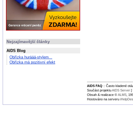
Nejzajímavější články
AIDS Blog
Obřízka hurááá-stylem...
Obřízka má pozitivní efekt
AIDS FAQ
:: Často kladené ot
Součást projektu
AIDS Server
[ 
Obsah & realizace ©
ALMS
, 1
Hostováno na serveru
iHelpDe