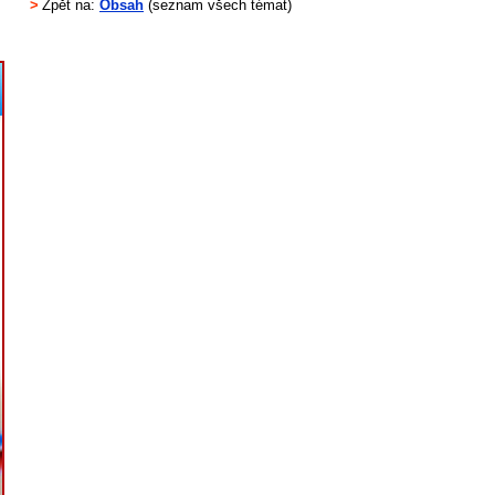
>
Zpět na:
Obsah
(seznam všech témat)