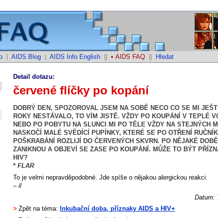
o
|
AIDS Blog
|
AIDS Info English
||
• AIDS FAQ
||
Hledat
Detail dotazu:
červené flíčky po kopání
DOBRÝ DEN, SPOZOROVAL JSEM NA SOBĚ NECO CO SE MI JEŠT
ROKY NESTÁVALO, TO VÍM JISTĚ. VŽDY PO KOUPÁNÍ V TEPLÉ V
NEBO PO POBYTU NA SLUNCI MI PO TĚLE VŽDY NA STEJNÝCH 
NASKOČÍ MALÉ SVĚDÍCÍ PUPÍNKY, KTERÉ SE PO OTŘENÍ RUČNÍK
POŠKRABÁNÍ ROZLIJÍ DO ČERVENÝCH SKVRN. PO NĚJAKÉ DOB
ZANIKNOU A OBJEVÍ SE ZASE PO KOUPÁNÍ. MŮŽE TO BÝT PŘÍZN
HIV?
*
FLAR
To je velmi nepravděpodobné. Jde spíše o nějakou alergickou reakci.
– il
Datum: 
>
Zpět na téma:
Inkubační doba, příznaky AIDS a HIV+