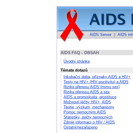
AIDS Server
||
AIDS Inf
AIDS FAQ - OBSAH
Úvodní stránka
Témata dotazů
Inkubační doba, příznaky AIDS a HIV+
Testy na HIV+ (HIV pozitivitu) a AIDS
Rizika přenosu AIDS (mimo sex)
Rizika přenosu AIDS a sex
AIDS a promiskuita, prostituce
Možnosti léčby HIV+, AIDS
Teorie, výzkum, mechanismy
Pomoc nemocným AIDS
Statistiky, počty nemocných
Zdroje informací o HIV / AIDS
Ostatní/nezařazeno