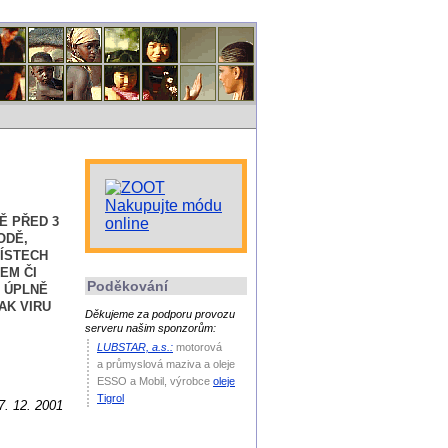
Ě PŘED 3
ODĚ,
MÍSTECH
EM ČI
Poděkování
Ě ÚPLNĚ
AK VIRU
Děkujeme za podporu provozu
serveru našim sponzorům:
LUBSTAR, a.s.:
motorová
a průmyslová maziva a oleje
ESSO a Mobil
, výrobce
oleje
Tigrol
7. 12. 2001