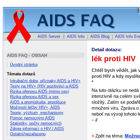
AIDS Server
||
AIDS Info
|
AIDS Blog
|
AIDS Info Eng
Detail dotazu:
AIDS FAQ - OBSAH
lék proti HIV
Úvodní stránka
Chtěl bych vědět, jak
Témata dotazů
proti HIV a kdy myslít
Inkubační doba, příznaky AIDS a HIV+
*
Testy na HIV+ (HIV pozitivitu) a AIDS
Na tuto otázku se nedá
Rizika přenosu AIDS (mimo sex)
intenzivně na celém svě
Rizika přenosu AIDS a sex
složitý. Zatím se podaři
AIDS a promiskuita, prostituce
Možnosti léčby HIV+, AIDS
množení viru. Zpráva o
Teorie, výzkum, mechanismy
neboť na vývoji tohoto lé
Pomoc nemocným AIDS
– il
Statistiky, počty nemocných
Zdroje informací o HIV / AIDS
Ostatní/nezařazeno
>
Zpět na téma:
Možnos