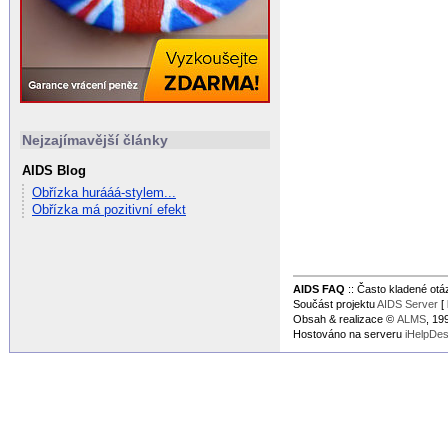
Nejzajímavější články
AIDS Blog
Obřízka hurááá-stylem...
Obřízka má pozitivní efekt
AIDS FAQ
:: Často kladené ot
Součást projektu
AIDS Server
[ 
Obsah & realizace ©
ALMS
, 1
Hostováno na serveru
iHelpDe