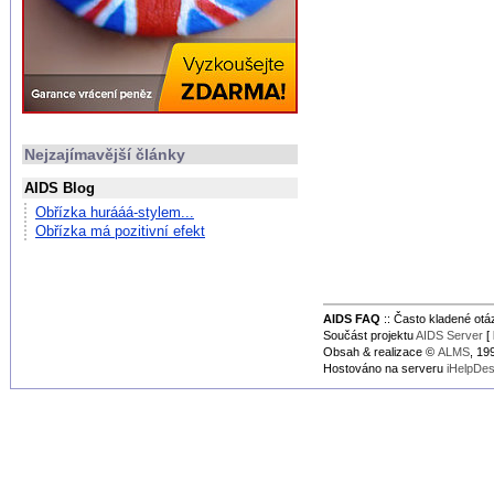
Nejzajímavější články
AIDS Blog
Obřízka hurááá-stylem...
Obřízka má pozitivní efekt
AIDS FAQ
:: Často kladené ot
Součást projektu
AIDS Server
[ 
Obsah & realizace ©
ALMS
, 1
Hostováno na serveru
iHelpDe