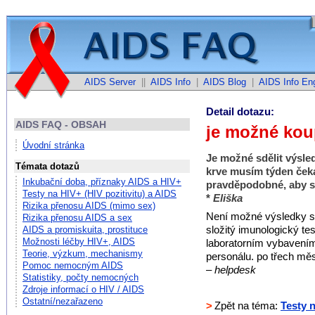
AIDS Server
||
AIDS Info
|
AIDS Blog
|
AIDS Info Eng
Detail dotazu:
AIDS FAQ - OBSAH
je možné koup
Úvodní stránka
Je možné sdělit výsle
Témata dotazů
krve musím týden čeka
Inkubační doba, příznaky AIDS a HIV+
pravděpodobné, aby se
Testy na HIV+ (HIV pozitivitu) a AIDS
*
Eliška
Rizika přenosu AIDS (mimo sex)
Není možné výsledky sdě
Rizika přenosu AIDS a sex
složitý imunologický te
AIDS a promiskuita, prostituce
Možnosti léčby HIV+, AIDS
laboratorním vybavení
Teorie, výzkum, mechanismy
personálu. po třech měs
Pomoc nemocným AIDS
– helpdesk
Statistiky, počty nemocných
Zdroje informací o HIV / AIDS
Ostatní/nezařazeno
>
Zpět na téma:
Testy n