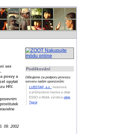
ni sex
Poděkování
.
la posvy a
Děkujeme za podporu provozu
cel opytat
serveru našim sponzorům:
azu HIV.
LUBSTAR, a.s.:
motorová
a průmyslová maziva a oleje
ESSO a Mobil
, výrobce
oleje
i posevnim
Tigrol
prostitutek
ravielne
6. 09. 2002