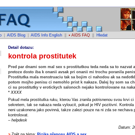
o
|
AIDS Blog
|
AIDS Info English
||
• AIDS FAQ
||
Hledat
Detail dotazu:
kontrola prostitutek
Pred par dnami som mal sex s prostitutkou teda neda sa to nazvat a
pretoze dosto iba k onanii avsak pri onanii mi trochu poranila penis
Prostitutka mala menstruaciu tak sa bojim ci nahodou ak sa nedotk
potom mojho penisu ci nemohlo prist k nakaze. Dalej by som sa ch
ci su prostitutky v erotickych salonoch nejako kontrolovane na nak
*
XXXX
Pokud mela prostitutka ruku, kterou Vas zranila potrisnenou svou krvi c
sekretem, tak se nakaza neda vyloucit, pokud je HIV pozitivní. Kontrola 
neni uzakonena jako povinná, takze zalezi pouze na ni zda se nechava p
kontrolovat.
– helpdesk
Datum: 2
>
Zpět na téma:
Rizika přenosu AIDS a sex