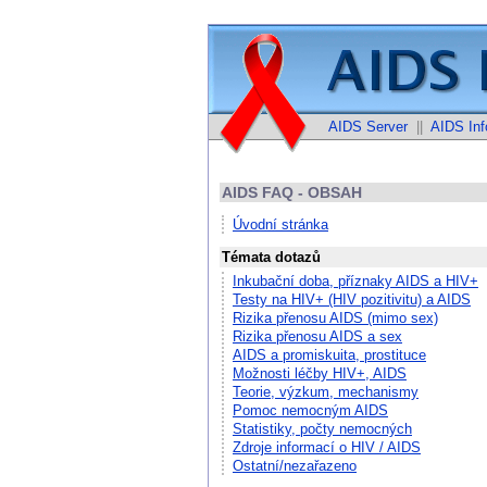
AIDS Server
||
AIDS Inf
AIDS FAQ - OBSAH
Úvodní stránka
Témata dotazů
Inkubační doba, příznaky AIDS a HIV+
Testy na HIV+ (HIV pozitivitu) a AIDS
Rizika přenosu AIDS (mimo sex)
Rizika přenosu AIDS a sex
AIDS a promiskuita, prostituce
Možnosti léčby HIV+, AIDS
Teorie, výzkum, mechanismy
Pomoc nemocným AIDS
Statistiky, počty nemocných
Zdroje informací o HIV / AIDS
Ostatní/nezařazeno